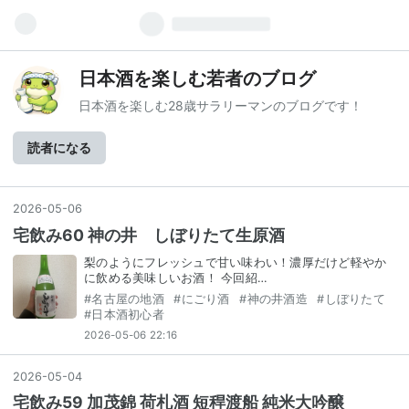
日本酒を楽しむ若者のブログ
日本酒を楽しむ28歳サラリーマンのブログです！
読者になる
2026
-
05
-
06
宅飲み60 神の井 しぼりたて生原酒
梨のようにフレッシュで甘い味わい！濃厚だけど軽やか
に飲める美味しいお酒！ 今回紹…
#
名古屋の地酒
#
にごり酒
#
神の井酒造
#
しぼりたて
#
日本酒初心者
2026-05-06 22:16
2026
-
05
-
04
宅飲み59 加茂錦 荷札酒 短稈渡船 純米大吟醸