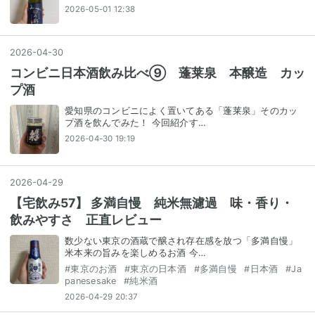
2026-05-01 12:38
2026
-
04
-
30
コンビニ日本酒飲み比べ⑨ 蓬莱泉 本醸造 カッ
プ酒
愛知県のコンビニによく置いてある「蓬莱泉」そのカッ
プ酒を飲んでみた！ 今回紹介す…
2026-04-30 19:19
2026
-
04
-
29
【宅飲み57】 多満自慢 純米無濾過 味・香り・
飲みやすさ 正直レビュー
数少ない東京の酒蔵で醸され存在感を放つ「多満自慢」
米本来の旨みを楽しめるお酒 今…
#
東京のお酒
#
東京の日本酒
#
多満自慢
#
日本酒
#
Ja
panesesake
#
純米酒
2026-04-29 20:37