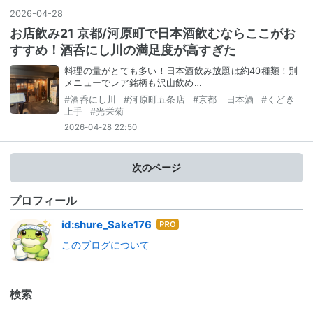
2026
-
04
-
28
お店飲み21 京都/河原町で日本酒飲むならここがお
すすめ！酒呑にし川の満足度が高すぎた
料理の量がとても多い！日本酒飲み放題は約40種類！別
メニューでレア銘柄も沢山飲め…
#
酒呑にし川
#
河原町五条店
#
京都 日本酒
#
くどき
上手
#
光栄菊
2026-04-28 22:50
次のページ
プロフィール
はて
id:shure_Sake176
なブ
このブログについて
ログ
Pro
検索