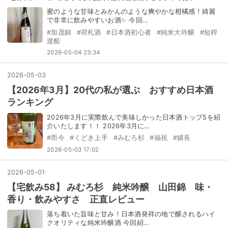
蜜のような甘味とみかんのような爽やかな柑橘感！綺麗
で非常に飲みやすいお酒✨ 今回…
#
加茂錦
#
荷札酒
#
日本酒初心者
#
純米大吟醸
#
短稈
渡船
2026-05-04 23:34
2026
-
05
-
03
【2026年3月】20代の私が選ぶ おすすめ日本酒
ランキング
2026年3月に実際飲んで美味しかった日本酒トップ5を紹
介いたします！！ 2026年3月に…
#
而今
#
くどき上手
#
みむろ杉
#
福祝
#
嬉長
2026-05-03 17:02
2026
-
05
-
01
【宅飲み58】 みむろ杉 純米吟醸 山田錦 味・
香り・飲みやすさ 正直レビュー
落ち着いた旨味と甘み！日本酒発祥の地で醸されるハイ
クオリティな純米吟醸酒 今回紹…